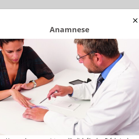
Schuppenflechte
Physio
Video
Anamnese
OGLEIDOMAST