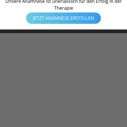
Unsere Anamnese ist unerlässlich für den Erfolg in der
Therapie
Datenschutz
Impressum
Mu
JETZT ANAMNESE ERSTELLEN
Mikronährstoffe
Ischia